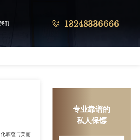
13248336666
我们
专业靠谱的
私人保镖
文化底蕴与美丽