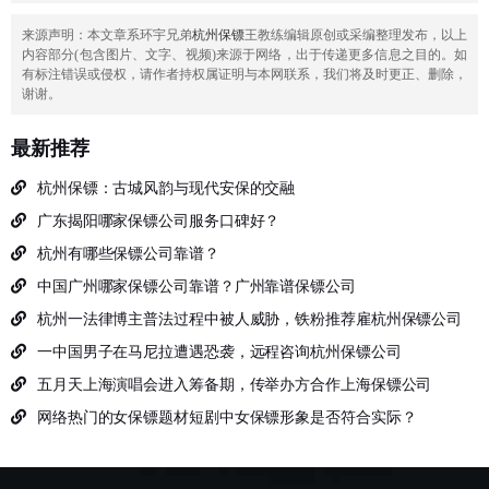
来源声明：本文章系环宇兄弟
杭州保镖
王教练编辑原创或采编整理发布，以上
内容部分(包含图片、文字
、视频
)来源于网络，出于传递更多信息之目的。如
有标注错误或侵权，请作者持权属证明与本网联系，我们将及时更正、删除，
谢谢。
最新推荐
杭州保镖：古城风韵与现代安保的交融
广东揭阳哪家保镖公司服务口碑好？
杭州有哪些保镖公司靠谱？
中国广州哪家保镖公司靠谱？广州靠谱保镖公司
杭州一法律博主普法过程中被人威胁，铁粉推荐雇杭州保镖公司
一中国男子在马尼拉遭遇恐袭，远程咨询杭州保镖公司
五月天上海演唱会进入筹备期，传举办方合作上海保镖公司
网络热门的女保镖题材短剧中女保镖形象是否符合实际？