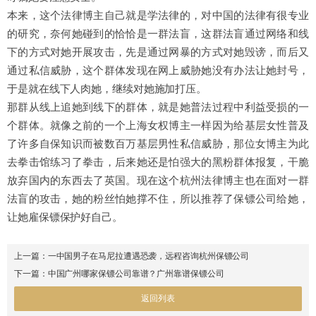
本来，这个法律博主自己就是学法律的，对中国的法律有很专业
的研究，奈何她碰到的恰恰是一群法盲，这群法盲通过网络和线
下的方式对她开展攻击，先是通过网暴的方式对她毁谤，而后又
通过私信威胁，这个群体发现在网上威胁她没有办法让她封号，
于是就在线下人肉她，继续对她施加打压。
那群从线上追她到线下的群体，就是她普法过程中利益受损的一
个群体。就像之前的一个上海女权博主一样因为给基层女性普及
了许多自保知识而被数百万基层男性私信威胁，那位女博主为此
去拳击馆练习了拳击，后来她还是怕强大的黑粉群体报复，干脆
放弃国内的东西去了英国。现在这个杭州法律博主也在面对一群
法盲的攻击，她的粉丝怕她撑不住，所以推荐了保镖公司给她，
让她雇保镖保护好自己。
上一篇：
一中国男子在马尼拉遭遇恐袭，远程咨询杭州保镖公司
下一篇：
中国广州哪家保镖公司靠谱？广州靠谱保镖公司
返回列表